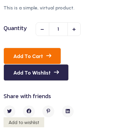
of 5 based on
This is a simple, virtual product.
customer
rating
Quantity
Add To Cart
Add To Wishlist
Share with friends
Add to wishlist