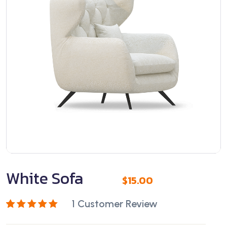
White Sofa
$
15.00
1
Customer Review
Rated
1
5.00
out