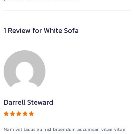
1 Review for
White Sofa
Darrell Steward
Rated
5
Nam vel lacus eu nisl bibendum accumsan vitae vitae
out of 5