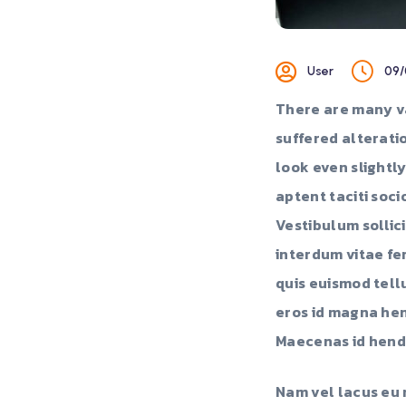
User
09/
There are many va
suffered alterati
look even slightly
aptent taciti soc
Vestibulum sollici
interdum vitae fe
quis euismod tell
eros id magna hend
Maecenas id hendr
Nam vel lacus eu 