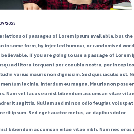
09/2023
riations of passages of Lorem Ipsum available, but the
on in some form, by injected humour, or randomised word
 believable. If you are going to use a passage of Lorem 
iosqu ad litora torquent per conubia nostra, per incepto
tudin varius mauris non dignissim. Sed quis iaculis est.
rmentum lacinia, interdum eu magna. Mauris non posuer
us. Nam vel lacus eu nisl bibendum accumsan vitae vita
rerit sagittis. Nullam sed mi non odio feugiat volutpat 
erit ipsum. Sed eget auctor metus, ac dapibus dolor
nisl bibendum accumsan vitae vitae nibh. Nam nec eros