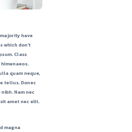
 majority have
s which don’t
Ipsum. Class
s himenaeos.
 Nulla quam neque,
e tellus. Donec
e nibh. Nam nec
sit amet nec elit.
 id magna