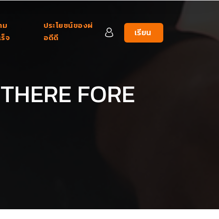
าม
ประโยชน์ของผ่
เรียน
ร็จ
อดีดี
เลย
 THERE FORE