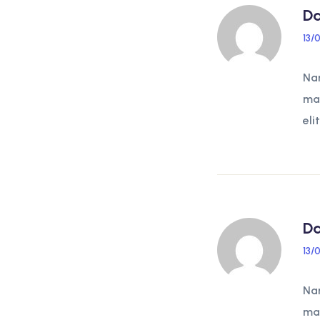
Da
13/
Nam
mag
eli
Da
13/
Nam
mag