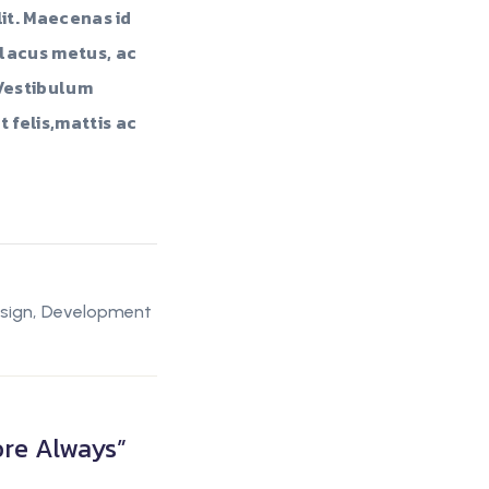
lit. Maecenas id
 lacus metus, ac
 Vestibulum
 felis,mattis ac
sign
Development
ore Always
”