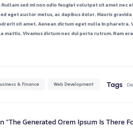
. Nullam sed mi non odio feugiat volutpat sit amet nec e
Sed eget auctor metus, ac dapibus dolor. Mauris gravida
endrerit sit amet. Aenean dictum eget nulla in pharetra.
a mattis. Vivamus dictum nec dui porta rutrum. Nam erat
Tags
usiness & Finance
Web Development
De
n “
The Generated Orem Ipsum Is There F