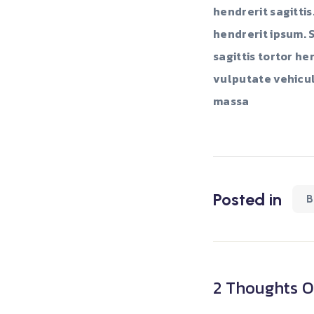
hendrerit sagittis
hendrerit ipsum. 
sagittis tortor h
vulputate vehicul
massa
Posted in
B
2 Thoughts O