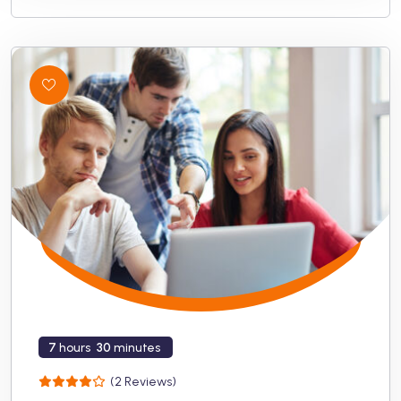
7
hours
30
minutes
(2 Reviews)