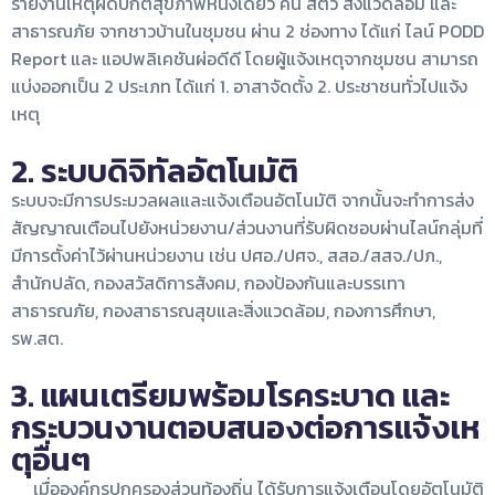
รายงานเหตุผิดปกติสุขภาพหนึ่งเดียว คน สัตว์ สิ่งแวดล้อม และ
สาธารณภัย จากชาวบ้านในชุมชน ผ่าน 2 ช่องทาง ได้แก่ ไลน์ PODD
Report และ แอปพลิเคชันผ่อดีดี โดยผู้แจ้งเหตุจากชุมชน สามารถ
แบ่งออกเป็น 2 ประเภท ได้แก่ 1. อาสาจัดตั้ง 2. ประชาชนทั่วไปแจ้ง
เหตุ
2. ระบบดิจิทัลอัตโนมัติ
ระบบจะมีการประมวลผลและแจ้งเตือนอัตโนมัติ จากนั้นจะทำการ
ส่ง
สัญญาณเตือนไปยังหน่วยงาน/ส่วนงานที่รับผิดชอบ
ผ่านไลน์กลุ่มที่
มีการตั้งค่าไว้ผ่านหน่วยงาน เช่น
ปศอ./ปศจ.,
สสอ./สสจ./ปภ.,
สำนักปลัด, กองสวัสดิการสังคม,
กองป้องกันและ
บรรเทา
สาธารณภัย,
กองสาธารณสุขและ
สิ่งแวดล้อม, กองการศึกษา,
รพ.สต.
3. แผนเตรียมพร้อมโรคระบาด และ
กระบวนงานตอบสนองต่อการแจ้งเห
ตุอื่นๆ
เมื่อองค์กรปกครองส่วนท้องถิ่น ได้รับการแจ้งเตือนโดยอัตโนมัติ